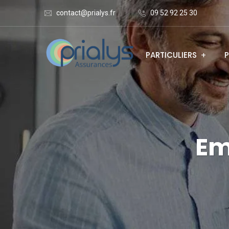
contact@prialys.fr
09 52 92 25 30
PARTICULIERS
P
Em