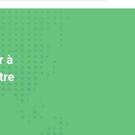
r à
tre