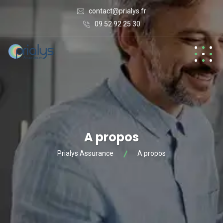
contact@prialys.fr
09 52 92 25 30
A propos
Prialys Assurance
A propos