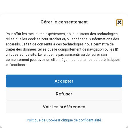
Gérer le consentement
ASSURANCES PARTICULIERS
Assurance Obsèques et
Pour offrir les meilleures expériences, nous utilisons des technologies
telles que les cookies pour stocker et/ou accéder aux informations des
Décès
appareils. Le fait de consentir à ces technologies nous permettra de
traiter des données telles que le comportement de navigation ou les ID
uniques sur ce site. Le fait de ne pas consentir ou de retirer son
consentement peut avoir un effet négatif sur certaines caractéristiques
et fonctions.
Anticipez l’avenir pour soulager vos proches.
Accepter
Refuser
Préparer ses obsèques ou assurer un capital décès
permet à vos proches de faire face à un moment difficile,
Voir les préférences
sans pression financière. Chez
Prialys
, nous vous
accompagnons dans le choix d’une
assurance
Politique de Cookies
Politique de confidentialité
obsèques ou décès
adaptée à votre âge, votre