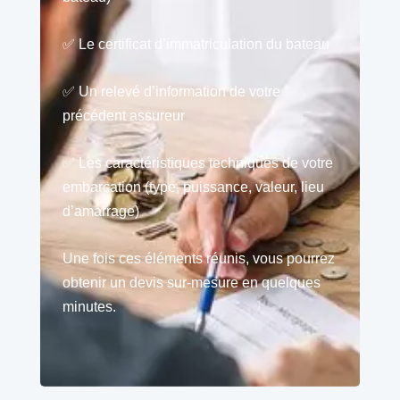
✅ Le certificat d’immatriculation du bateau
✅ Un relevé d’information de votre
précédent assureur
✅ Les caractéristiques techniques de votre
embarcation (type, puissance, valeur, lieu
d’amarrage)
Une fois ces éléments réunis, vous pourrez
obtenir un devis sur-mesure en quelques
minutes.