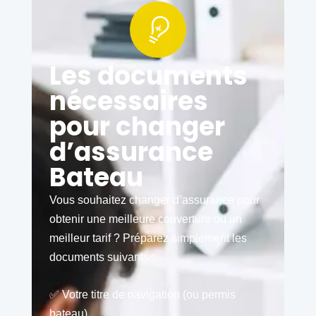
Les documents
nécessaires
pour changer
d’assurance
Bateau
Vous souhaitez changer d’assurance pour
obtenir une meilleure couverture ou un
meilleur tarif ? Préparez simplement les
documents suivants :
✅ Votre titre de navigation (ou permis
bateau)