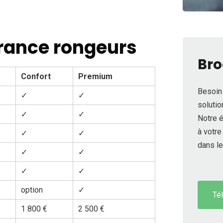
urance rongeurs
Bro
Confort
Premium
Besoin 
✓
✓
solutio
✓
✓
Notre é
à votr
✓
✓
dans le
✓
✓
✓
✓
option
✓
Té
1 800 €
2 500 €