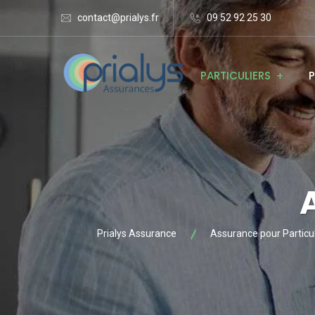
contact@prialys.fr
09 52 92 25 30
PARTICULIERS
P
Prialys Assurance
Assurance pour Particul