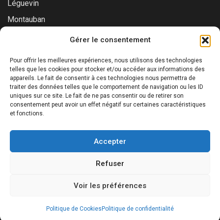
Léguevin
Montauban
Muret
Gérer le consentement
Saint-Gaudens
Pour offrir les meilleures expériences, nous utilisons des technologies
Saint-Lys
telles que les cookies pour stocker et/ou accéder aux informations des
appareils. Le fait de consentir à ces technologies nous permettra de
Tournefeuille
traiter des données telles que le comportement de navigation ou les ID
uniques sur ce site. Le fait de ne pas consentir ou de retirer son
Toulouse
consentement peut avoir un effet négatif sur certaines caractéristiques
et fonctions.
Accepter
©2026 Prialys. Tous droits réservés. | RCS Toulouse : 879
Refuser
686 640 00019 | ORIAS : 24005412
Voir les préférences
Politique de Cookies
Politique de confidentialité