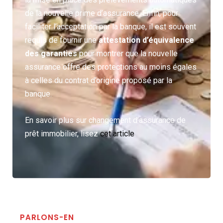
de la nouvelle prime d’assurance. Enfin, pour
faciliter l’acceptation par la banque, il est souvent
requis de fournir une
attestation d’équivalence
des garanties
pour montrer que la nouvelle
assurance offre des protections au moins égales
à celles du contrat d’origine proposé par la
banque.
En savoir plus sur changement d’assurance de
prêt immobilier, lisez
cet article
.
PARLONS-EN