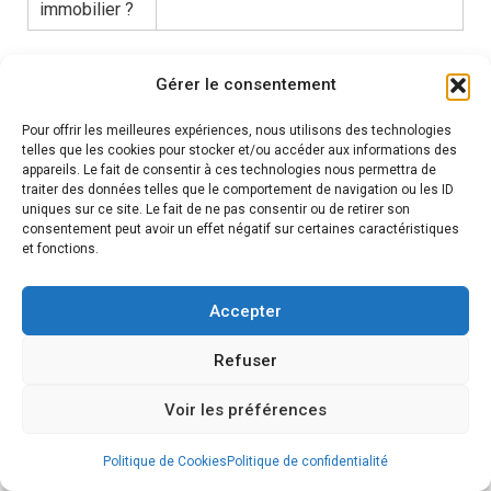
immobilier ?
Question
Réponse
Gérer le consentement
Oui, grâce aux lois Hamon, Bourquin et
Pour offrir les meilleures expériences, nous utilisons des technologies
Lemoine, vous pouvez changer
telles que les cookies pour stocker et/ou accéder aux informations des
Puis-je
appareils. Le fait de consentir à ces technologies nous permettra de
d’assurance sous certaines
traiter des données telles que le comportement de navigation ou les ID
changer
conditions, dont un délai de 12 mois
uniques sur ce site. Le fait de ne pas consentir ou de retirer son
d’assurance
consentement peut avoir un effet négatif sur certaines caractéristiques
après la signature ou à chaque date
et fonctions.
prêt
anniversaire de contrat après la
immobilier
signature du prêt, et avec la loi
Accepter
?
Bourquin, chaque année à la date
anniversaire.
Refuser
Il est essentiel de comparer les
Voir les préférences
contrats d’assurance prêt immobilier
en fonction des conditions de
Politique de Cookies
Politique de confidentialité
souscription, du taux appliqué, du