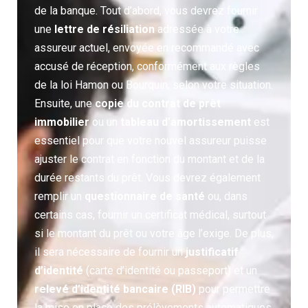
de la banque. Tout d’abord, vous devrez fournir
une
lettre de résiliation
adressée à votre
assureur actuel, envoyée en recommandé avec
accusé de réception, conformément aux règles
de la loi Hamon ou Bourquin, selon votre situation.
Ensuite, une
copie du contrat de prêt
immobilier
ou un
tableau d’amortissement
est
essentiel pour que votre nouvel assureur puisse
ajuster le contrat en fonction du montant et de la
durée restants du prêt. Vous devrez également
remplir un
questionnaire de santé
ou, dans
certains cas, fournir un certificat médical, surtout
si le montant du prêt ou votre âge l’exige. De plus,
il sera nécessaire de fournir un
justificatif
d’identité
(carte d’identité ou passeport) et un
relevé d’identité bancaire (RIB)
pour permettre
la mise en place des prélèvements automatiques