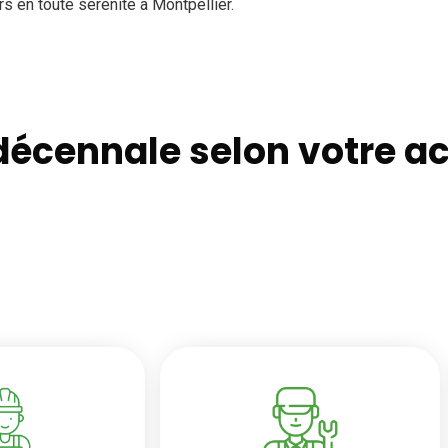
 en toute sérénité à Montpellier.
écennale selon votre act