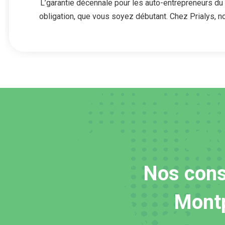
L’garantie décennale pour les auto-entrepreneurs d
obligation, que vous soyez débutant. Chez Prialys, no
Nos cons
Montp