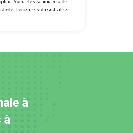
plifié. Vous êtes soumis à cette
tivité. Démarrez votre activité à
nale à
 à