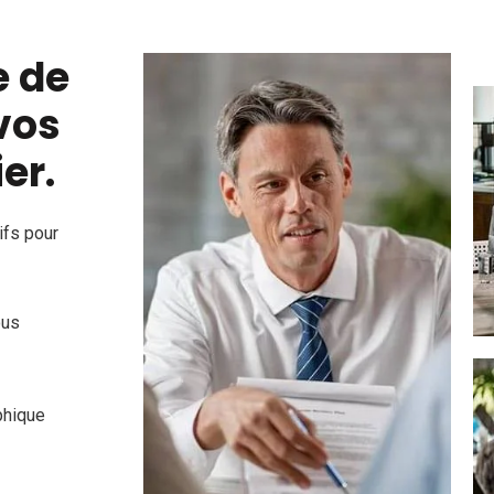
e de
vos
er.
ifs pour
ous
phique