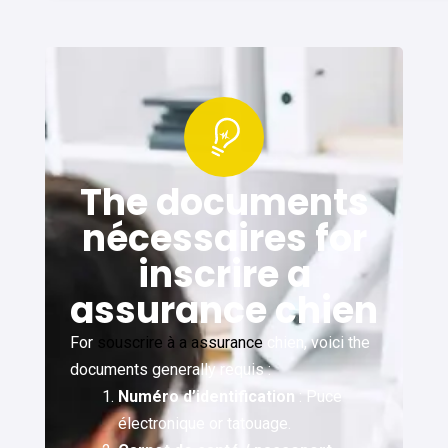
The documents
nécessaires for
inscrire a
assurance chien
For
souscrire à a assurance
chien, voici the
documents generally requis :
Numéro d’identification
: Puce
électronique or tatouage.