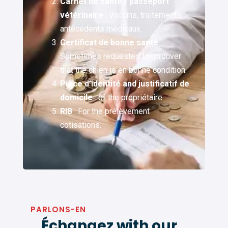
Carnet de santé / passeport
vétérinaire
: Vaccins, traitements,
antécédents médicaux.
Certificat de bonne santé
:
Sometimes requested for prouver
that the chien is en bonne condition.
Pièce d’identité and justificatif de
domicile
: of the propriétaire.
RIB
: For the prélèvement
cotisations.
PARLONS-EN
Échangez with our