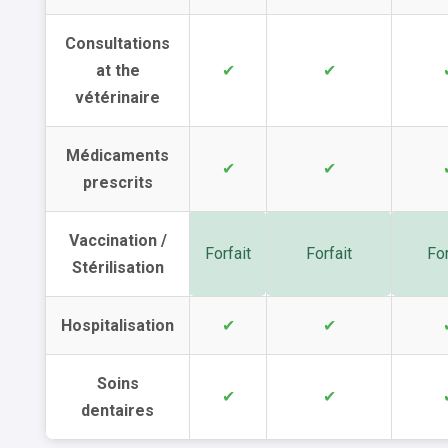
Consultations
at the
✔
✔
vétérinaire
Médicaments
✔
✔
prescrits
Vaccination /
Forfait
Forfait
For
Stérilisation
Hospitalisation
✔
✔
Soins
✔
✔
dentaires