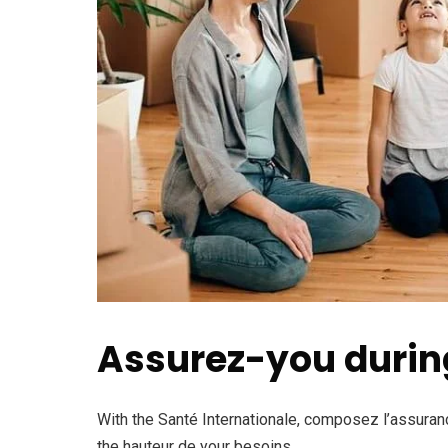
Assurez-you during
With the Santé Internationale, composez l’assura
the hauteur de your besoins.