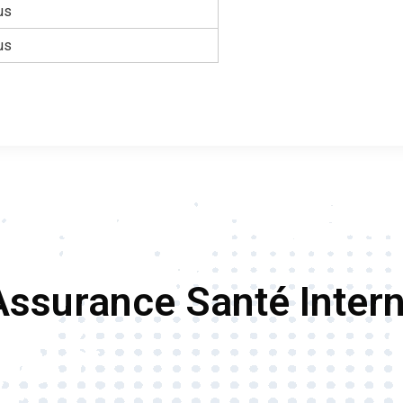
us
us
Assurance Santé Intern