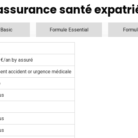
'assurance santé expatri
 Basic
Formule Essential
Formul
 €/an by assuré
nt accident or urgence médicale
e
us
us
us