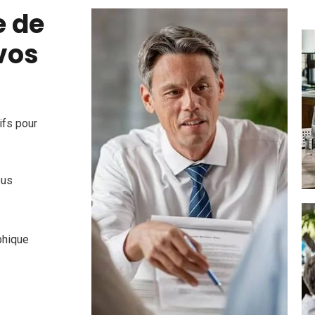
e de
vos
ifs pour
ous
phique