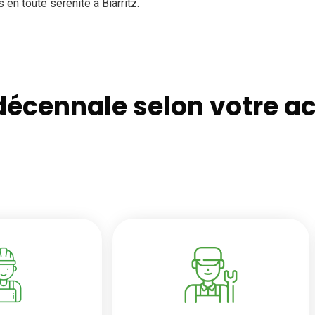
n toute sérénité à Biarritz.
cennale selon votre acti