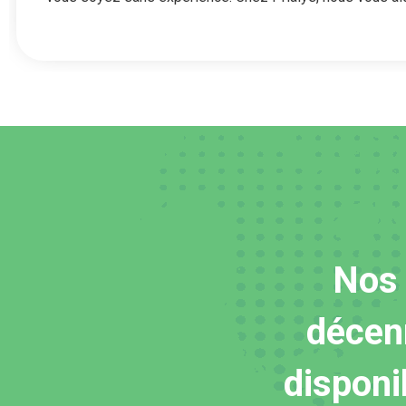
Nos 
décenn
disponi