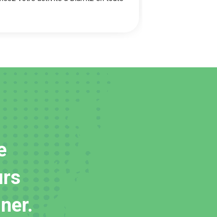
e
urs
ner.