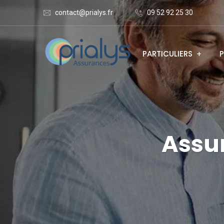
contact@prialys.fr
09 52 92 25 30
PARTICULIERS
P
Assur