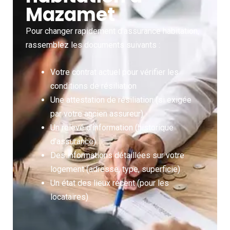
Mazamet
Pour changer rapidement d’assurance habitation,
rassemblez les documents suivants :
Votre contrat actuel pour vérifier les
conditions de résiliation
Une attestation de résiliation (si exigée
par votre ancien assureur)
Un relevé d’information (historique
d’assurance)
Des informations détaillées sur votre
logement (adresse, type, superficie)
Un état des lieux récent (pour les
locataires)