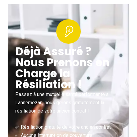
Déjà Assuré ?
Nous Prenons en
Charge la
Résiliation !
Passez à une mutuelle santé performante à
Lannemezan, nous gérons gratuitement la
résiliation de votre ancien contrat !
✅ Résiliation gratuite de votre ancien contrat.
✅ Aucune interruption de couverture.