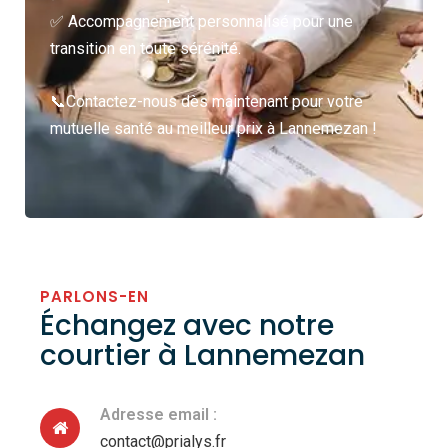
✅ Accompagnement personnalisé pour une
transition en toute sérénité.
📞Contactez-nous dès maintenant pour votre
mutuelle santé au meilleur prix à Lannemezan !
PARLONS-EN
Échangez
avec notre
courtier à Lannemezan
Adresse email :
contact@prialys.fr