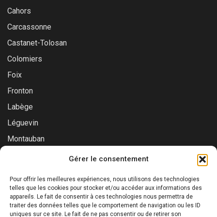
Cahors
Carcassonne
Castanet-Tolosan
Colomiers
Foix
Fronton
Labège
Léguevin
Montauban
Muret
Gérer le consentement
Saint-Gaudens
Pour offrir les meilleures expériences, nous utilisons des technologies
Saint-Lys
telles que les cookies pour stocker et/ou accéder aux informations des
appareils. Le fait de consentir à ces technologies nous permettra de
Tournefeuille
traiter des données telles que le comportement de navigation ou les ID
uniques sur ce site. Le fait de ne pas consentir ou de retirer son