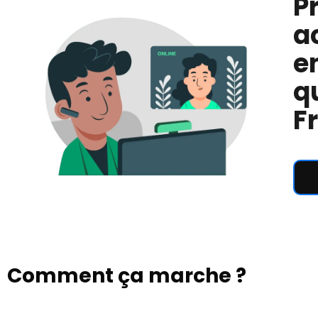
P
a
e
q
F
Comment ça marche ?