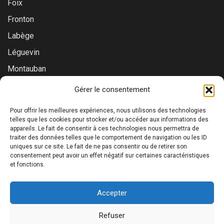
Foix
Fronton
Labège
Léguevin
Montauban
Muret
Gérer le consentement
Saint-Gaudens
Pour offrir les meilleures expériences, nous utilisons des technologies
Saint-Lys
telles que les cookies pour stocker et/ou accéder aux informations des
appareils. Le fait de consentir à ces technologies nous permettra de
Tournefeuille
traiter des données telles que le comportement de navigation ou les ID
uniques sur ce site. Le fait de ne pas consentir ou de retirer son
Toulouse
consentement peut avoir un effet négatif sur certaines caractéristiques
et fonctions.
Accepter
©2026 Prialys. Tous droits réservés. | RCS Toulouse : 879
Refuser