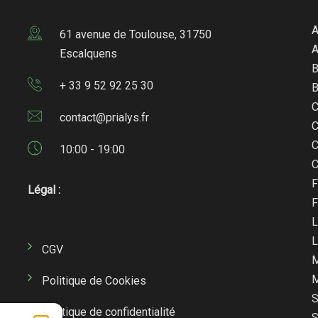
A
61 avenue de Toulouse, 31750
A
Escalquens
B
+ 33 9 52 92 25 30
B
C
contact@prialys.fr
C
C
10:00 - 19:00
C
F
Légal :
F
L
L
CGV
M
M
Politique de Cookies
S
Politique de confidentialité
S