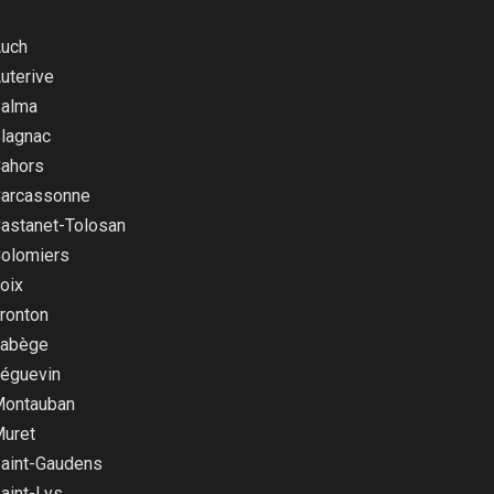
uch
uterive
alma
lagnac
ahors
arcassonne
astanet-Tolosan
olomiers
oix
ronton
abège
éguevin
ontauban
uret
aint-Gaudens
aint-Lys