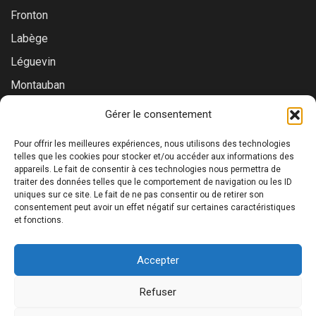
Fronton
Labège
Léguevin
Montauban
Muret
Gérer le consentement
Saint-Gaudens
Pour offrir les meilleures expériences, nous utilisons des technologies
Saint-Lys
telles que les cookies pour stocker et/ou accéder aux informations des
appareils. Le fait de consentir à ces technologies nous permettra de
Tournefeuille
traiter des données telles que le comportement de navigation ou les ID
uniques sur ce site. Le fait de ne pas consentir ou de retirer son
Toulouse
consentement peut avoir un effet négatif sur certaines caractéristiques
et fonctions.
Accepter
©2026 Prialys. Tous droits réservés. | RCS Toulouse : 879
Refuser
686 640 00019 | ORIAS : 24005412