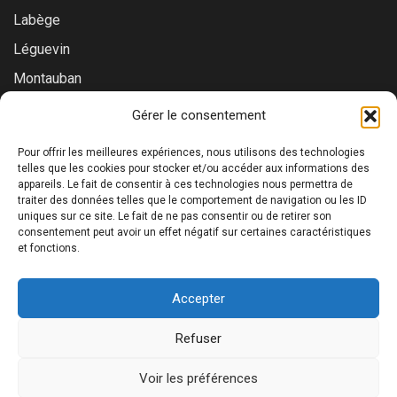
Labège
Léguevin
Montauban
Muret
Gérer le consentement
Saint-Gaudens
Pour offrir les meilleures expériences, nous utilisons des technologies
Saint-Lys
telles que les cookies pour stocker et/ou accéder aux informations des
appareils. Le fait de consentir à ces technologies nous permettra de
Tournefeuille
traiter des données telles que le comportement de navigation ou les ID
uniques sur ce site. Le fait de ne pas consentir ou de retirer son
Toulouse
consentement peut avoir un effet négatif sur certaines caractéristiques
et fonctions.
Accepter
©2026 Prialys. Tous droits réservés. | RCS Toulouse : 879
Refuser
686 640 00019 | ORIAS : 24005412
Voir les préférences