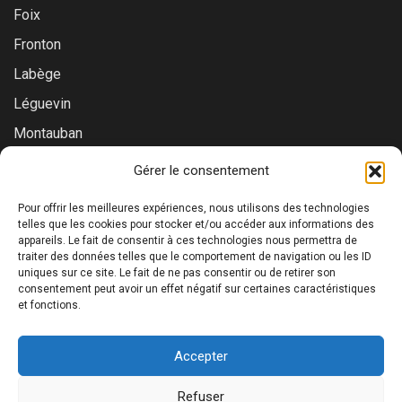
Foix
Fronton
Labège
Léguevin
Montauban
Muret
Gérer le consentement
Saint-Gaudens
Pour offrir les meilleures expériences, nous utilisons des technologies
Saint-Lys
telles que les cookies pour stocker et/ou accéder aux informations des
appareils. Le fait de consentir à ces technologies nous permettra de
Tournefeuille
traiter des données telles que le comportement de navigation ou les ID
uniques sur ce site. Le fait de ne pas consentir ou de retirer son
Toulouse
consentement peut avoir un effet négatif sur certaines caractéristiques
et fonctions.
Accepter
©2026 Prialys. Tous droits réservés. | RCS Toulouse : 879
Refuser