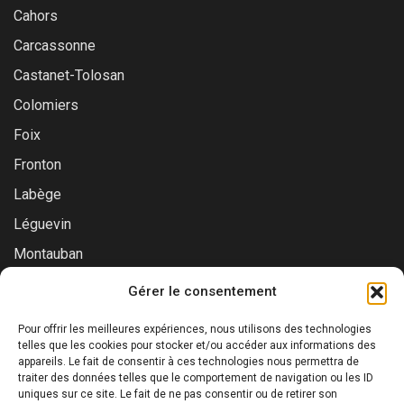
Cahors
Carcassonne
Castanet-Tolosan
Colomiers
Foix
Fronton
Labège
Léguevin
Montauban
Muret
Gérer le consentement
Saint-Gaudens
Pour offrir les meilleures expériences, nous utilisons des technologies
Saint-Lys
telles que les cookies pour stocker et/ou accéder aux informations des
appareils. Le fait de consentir à ces technologies nous permettra de
Tournefeuille
traiter des données telles que le comportement de navigation ou les ID
uniques sur ce site. Le fait de ne pas consentir ou de retirer son
Toulouse