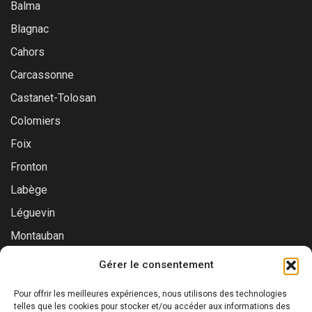
Balma
Blagnac
Cahors
Carcassonne
Castanet-Tolosan
Colomiers
Foix
Fronton
Labège
Léguevin
Montauban
Muret
Gérer le consentement
Saint-Gaudens
Pour offrir les meilleures expériences, nous utilisons des technologies
Saint-Lys
telles que les cookies pour stocker et/ou accéder aux informations des