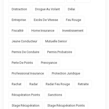
Distraction
Drogue Au Volant
Délai
Entreprise
Excès De Vitesse
Feu Rouge
Fiscalité
Home Insurance
Investissement
Jeune Conducteur
Mutuelle Senior
Permis De Conduire
Permis Probatoire
Perte De Points
Prevoyance
Professional Insurance
Protection Juridique
Rachat
Radar
Radar Feu Rouge
Retraite
Récupération Points
Sanctions
Stage Récupération
Stage Récupération Points