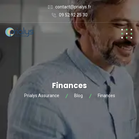
contact@prialys.fr
09 52 92 25 30
Finances
Prialys Assurance
Blog
Finances