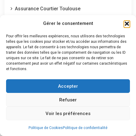
Assurance Courtier Toulouse
Assurance Expatrié
Gérer le consentement
Assurance habitation
Pour offrir les meilleures expériences, nous utilisons des technologies
telles que les cookies pour stocker et/ou accéder aux informations des
Assurance Habitation
appareils. Le fait de consentir à ces technologies nous permettra de
traiter des données telles que le comportement de navigation ou les ID
Assurance Prévoyance
uniques sur ce site. Le fait de ne pas consentir ou de retirer son
consentement peut avoir un effet négatif sur certaines caractéristiques
Assurance Véhicules
et fonctions.
Assurance vie
Accepter
Assurance Voyage
Refuser
Auto-entrepreneur
Voir les préférences
Changer d'assurance
Conseils pratiques
Politique de Cookies
Politique de confidentialité