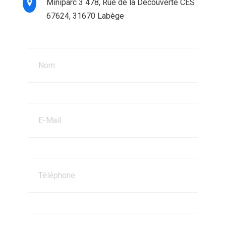
Miniparc 3 478, Rue de la Découverte CES
67624, 31670 Labège